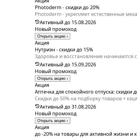
Акция
Photoderm - скидки до 20%
Активный до 15.08.2026
Новый промокод
Открыть акцию ›
Акция
Нутриэн - скидки до 15%
Здоровье и восстановление начинаются с
созданы, чтобы поддержать организм и уд
Активный до 15.09.2026
консультация невролога, онколога или диетолога в подарок за покупку. Во
Новый промокод
поможет подобрать оптимальный вариан
Открыть акцию ›
Акция
Аптечка для спокойного отпуска: скидки д
Скидки до 50% на подборку товаров + кэшбек 5%! Как получить скидку до 50%: 1. Положите в корзину товары с этой 
аптеку «Здравсити» 3. Выберите способ п
Активный до 31.08.2026
заказа: скидка и баллы не действуют на за
Новый промокод
Открыть акцию ›
Акция
до -20% на товары для активной жизни и 