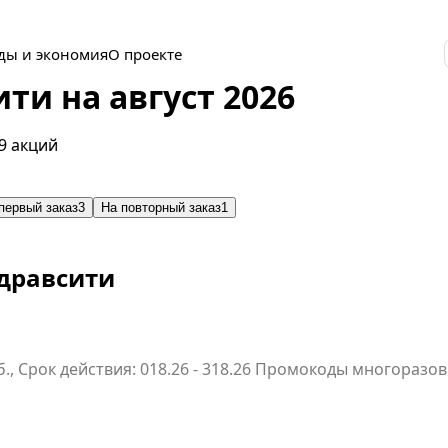
ды и экономия
О проекте
и на август 2026
9 акций
первый заказ
3
На повторный заказ
1
дравсити
б., Срок действия: 018.26 - 318.26 Промокоды многораз
ти (только для новых клиентов).