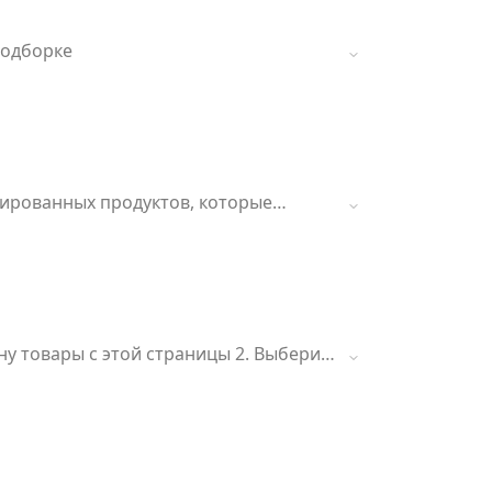
% на товары в подборке
зированных продуктов, которые
ка до -15% на товары, а также
меняется, проверьте срок получения