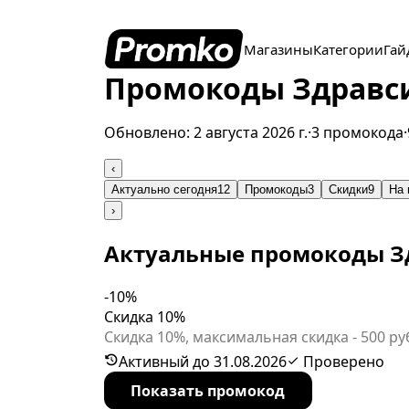
Магазины
Категории
Гай
Промокоды Здравсит
Обновлено:
2 августа 2026 г.
·
3 промокода
·
‹
Актуально сегодня
12
Промокоды
3
Скидки
9
На 
›
Актуальные промокоды З
-10%
Скидка 10%
Скидка 10%, максимальная скидка - 500 ру
первый интернет - заказ на сайте Здравси
Активный до 31.08.2026
Проверено
Показать промокод