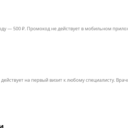
у — 500 ₽. Промокод не действует в мобильном прило
действует на первый визит к любому специалисту. Вра
бщения.
и