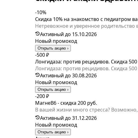
-10%
Скидка 10% на знакомство с педиатром в
Нетревожное и уверенное родительство во
приболевшим малышом нужно приехать в к
Активный до 15.10.2026
чтобы всё точно было подрукой и без вред
Новый промокод
исключения специалисты придерживаютс
Открыть акцию ›
доктором было ещё приятнее — воспольз
-500 ₽
docdeti.Предложение действует по 15 окт
Лонгидаза: против рецидивов. Скидка 500
docdeti.
Лонгидаза: против рецидивов. Скидка 500
Активный до 30.08.2026
Новый промокод
Открыть акцию ›
-200 ₽
МагнеB6 - скидка 200 руб.
В вашей жизни много стресса? Возможно,
в условиях стресса. Способствует устра
Активный до 31.12.2026
старше 1 года.Используйте скидку 200 ру
Новый промокод
Открыть акцию ›