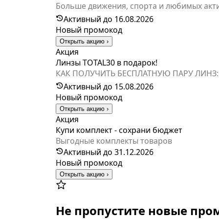
Больше движения, спорта и любимых акти
нагрузок!Скидки до 20% на товары для п
Активный до 16.08.2026
покупкой? Задайте вопрос терапевту в ч
Новый промокод
эндокринолога или терапевта. Обратите 
Открыть акцию ›
перейти на страницу акции на сайте.
Акция
Линзы TOTAL30 в подарок!
КАК ПОЛУЧИТЬ БЕСПЛАТНУЮ ПАРУ ЛИНЗ:1. К
о покупке на сайте https://www.moiglaza.r
Активный до 15.08.2026
подарок!*Количество товаров ограничено
Новый промокод
одностороннем порядке без предварител
Открыть акцию ›
акционного ассортимента в течение всег
Акция
ссылок на сайте moiglaza.ru: 1.6. RU-T3
Купи комплект - сохрани бюджет
Выгодные комплекты товаров
Активный до 31.12.2026
Новый промокод
Открыть акцию ›
Не пропустите новые пр