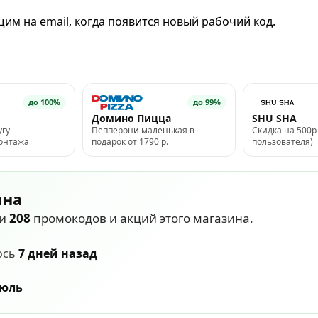
им на email, когда появится новый рабочий код.
до 100%
до 99%
Домино Пицца
SHU SHA
угу
Пепперони маленькая в
Скидка на 500р 
монтажа
подарок от 1790 р.
пользователя)
ина
ли
208
промокодов и акций этого магазина.
ось
7 дней назад
июль