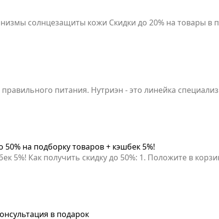
Photoderm - укрепляет естественные механизмы солнцезащиты кожи Скидки до 20
 правильного питания. Нутриэн - это линейка специали
овлетворить особые пищевые потребности. Для вас скид
зникли вопросы? Задайте их врачу в чате — специалист
т.
о 50% на подборку товаров + кэшбек 5%!
страницы 2. Выберите
олучения: «Сейчас» или «Через час» Если скидка не при
казы «забрать завтра» (со склада).
консультация в подарок