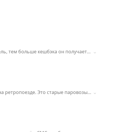
ль, тем больше кешбэка он получает!
ать в других сервисах Яндекса. В
 до 5% кешбэка, а активные клиенты
ся ни одного бронирования! Кешбэк 5%
на ретропоезде. Это старые паровозы,
— это страница истории страны.