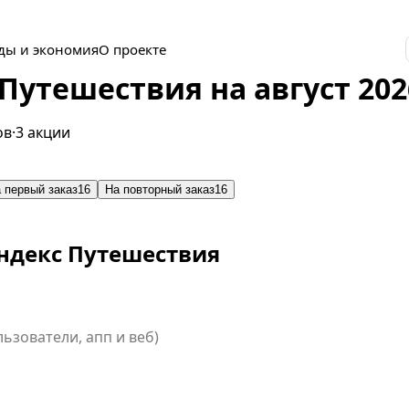
ды и экономия
О проекте
Путешествия на август 202
ов
·
3 акции
 первый заказ
16
На повторный заказ
16
ндекс Путешествия
ользователи, апп и веб)