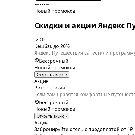
••••••••
Новый промокод
Скидки и акции Яндекс П
-20%
Кешбэк до 20%
Яндекс Путешествия запустили программу
Кешбэк начисляется в виде баллов Яндекс
Бессрочный
программе предусмотрено 4 уровня: те, к
Новый промокод
Путешествий — до 20%. Хорошая новость:
Открыть акцию ›
уже ждёт пользователей Путешествий. *Обращаем ваше внимание на то, что в программе лояльности не участвуют бронирования, в
Акция
которых применяется промокод
Ретропоезда
Если вам нравятся комфортные путешестви
которые тянут туристические поезда по 
Бессрочный
Новый промокод
Открыть акцию ›
Акция
Забронируйте отель с предоплатой от 1₽