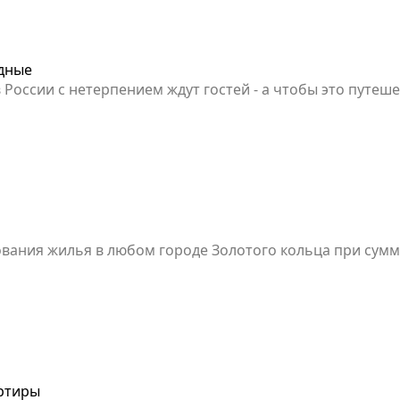
одные
оссии с нетерпением ждут гостей - а чтобы это путеш
рит хорошую скидку на проживание. Акция работает при
ния жилья в любом городе Золотого кольца при сумме 
артиры